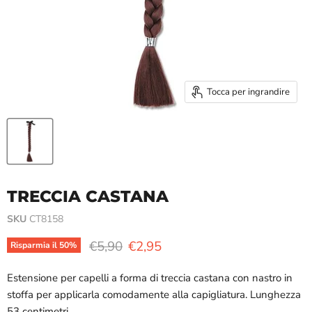
Tocca per ingrandire
TRECCIA CASTANA
SKU
CT8158
Prezzo originale
Prezzo attuale
€5,90
€2,95
Risparmia il
50
%
Estensione per capelli a forma di treccia castana con nastro in
stoffa per applicarla comodamente alla capigliatura. Lunghezza
53 centimetri.