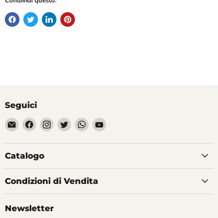
Condividi questo:
Seguici
Email
Trovaci
Trovaci
Trovaci
Trovaci
Trovaci
Divertilandia.it
su
su
su
su
su
Facebook
Instagram
Twitter
WhatsApp
YouTube
Catalogo
Condizioni di Vendita
Newsletter