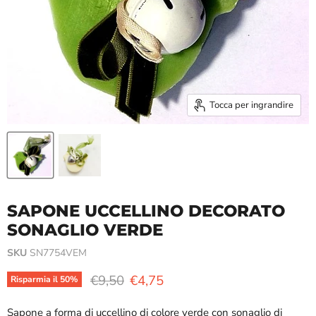
Tocca per ingrandire
SAPONE UCCELLINO DECORATO
SONAGLIO VERDE
SKU
SN7754VEM
Prezzo originale
Prezzo attuale
€9,50
€4,75
Risparmia il
50
%
Sapone a forma di uccellino di colore verde con sonaglio di