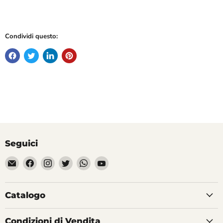
Condividi questo:
Seguici
Email
Trovaci
Trovaci
Trovaci
Trovaci
Trovaci
Divertilandia.it
su
su
su
su
su
Facebook
Instagram
Twitter
WhatsApp
YouTube
Catalogo
Condizioni di Vendita