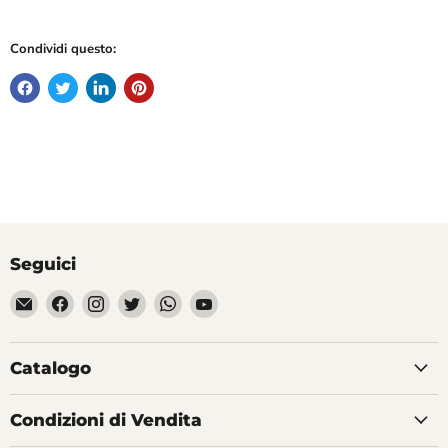
Condividi questo:
Seguici
Email
Trovaci
Trovaci
Trovaci
Trovaci
Trovaci
Divertilandia.it
su
su
su
su
su
Facebook
Instagram
Twitter
WhatsApp
YouTube
Catalogo
Condizioni di Vendita