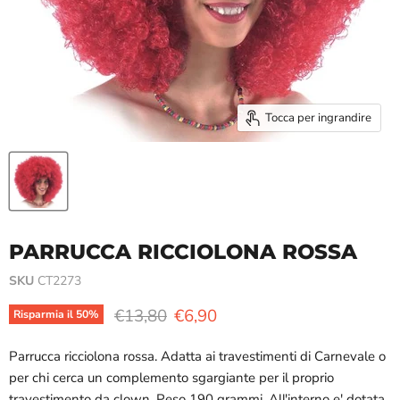
Tocca per ingrandire
PARRUCCA RICCIOLONA ROSSA
SKU
CT2273
Prezzo originale
Prezzo attuale
€13,80
€6,90
Risparmia il
50
%
Parrucca ricciolona rossa. Adatta ai travestimenti di Carnevale o
per chi cerca un complemento sgargiante per il proprio
travestimento da clown. Peso 190 grammi. All'interno e' dotata