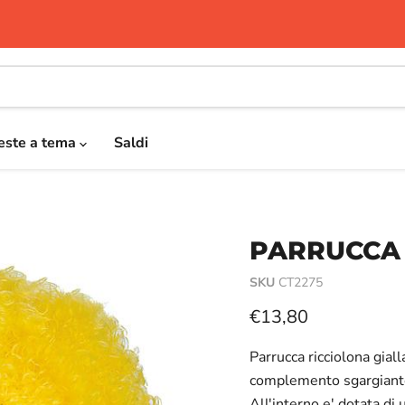
este a tema
Saldi
PARRUCCA 
SKU
CT2275
Prezzo attuale
€13,80
Parrucca ricciolona gial
complemento sgargiante
All'interno e' dotata di 