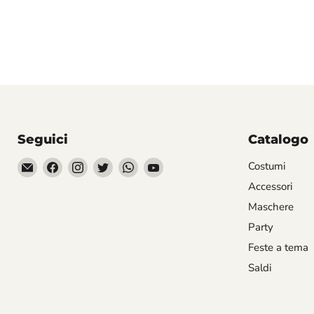
Seguici
Catalogo
Email
Trovaci
Trovaci
Trovaci
Trovaci
Trovaci
Costumi
Divertilandia.it
su
su
su
su
su
Accessori
Facebook
Instagram
Twitter
WhatsApp
YouTube
Maschere
Party
Feste a tema
Saldi