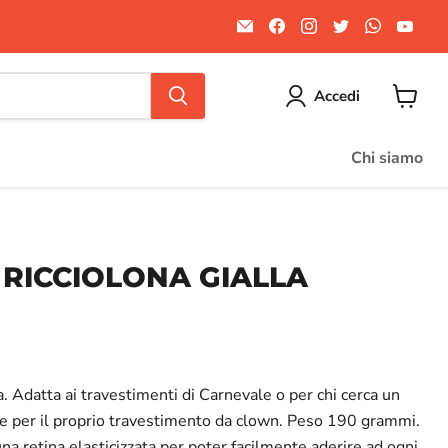
Email
Trovaci
Trovaci
Trovaci
Trovaci
Trov
Divertilandia.it
su
su
su
su
su
Facebook
Instagram
Twitter
WhatsA
You
Accedi
Visuali
il
carrello
Chi siamo
RICCIOLONA GIALLA
la. Adatta ai travestimenti di Carnevale o per chi cerca un
 per il proprio travestimento da clown. Peso 190 grammi.
una retina elasticizzata per poter facilmente aderire ad ogni