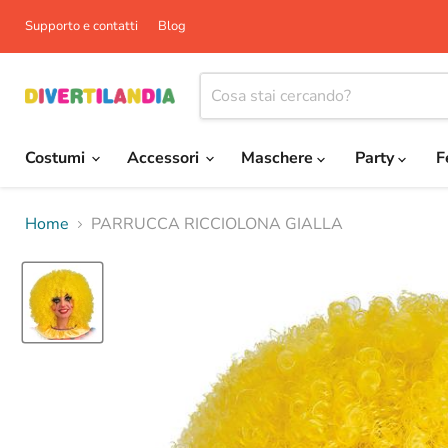
Supporto e contatti
Blog
Costumi
Accessori
Maschere
Party
F
Home
PARRUCCA RICCIOLONA GIALLA