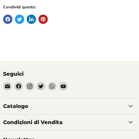
Condividi questo:
Seguici
Email
Trovaci
Trovaci
Trovaci
Trovaci
Trovaci
Divertilandia.it
su
su
su
su
su
Facebook
Instagram
Twitter
WhatsApp
YouTube
Catalogo
Condizioni di Vendita