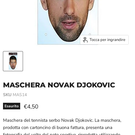
Tocca per ingrandire
MASCHERA NOVAK DJOKOVIC
SKU
MAS14
Prezzo attuale
€4,50
Esaurito
Maschera del tennista serbo Novak Djokovic. La maschera,
prodotta con cartoncino di buona fattura, presenta una
fotografia del volto del noto sportivo, riprodotta utilizzando