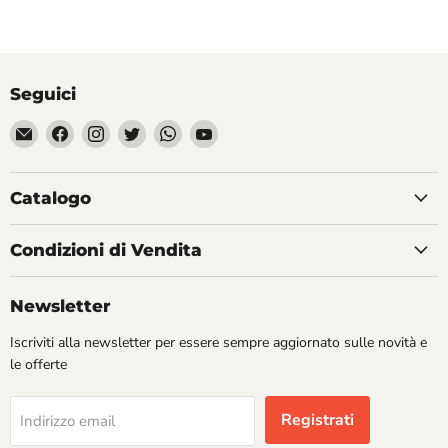
Seguici
Email
Trovaci
Trovaci
Trovaci
Trovaci
Trovaci
Divertilandia.it
su
su
su
su
su
Facebook
Instagram
Twitter
WhatsApp
YouTube
Catalogo
Condizioni di Vendita
Newsletter
Iscriviti alla newsletter per essere sempre aggiornato sulle novità e
le offerte
Registrati
Indirizzo email