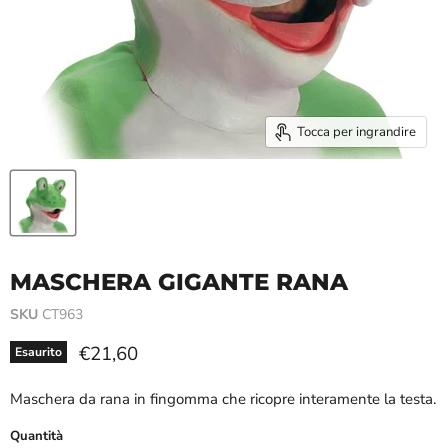
Tocca per ingrandire
MASCHERA GIGANTE RANA
SKU
CT963
Prezzo attuale
€21,60
Esaurito
Maschera da rana in fingomma che ricopre interamente la testa.
Quantità