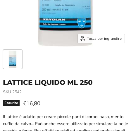
Tocca per ingrandire
LATTICE LIQUIDO ML 250
SKU
2542
Prezzo attuale
€16,80
Esaurito
Il lattice è adatto per creare piccole parti di corpo: naso, mento,
cuffie da calvo... Può anche essere utilizzato per simulare la pelle
vecchia o ferite. Per effetti speciali ed applicazioni professionali.