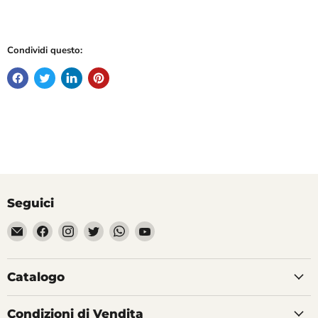
Condividi questo:
Seguici
Email
Trovaci
Trovaci
Trovaci
Trovaci
Trovaci
Divertilandia.it
su
su
su
su
su
Facebook
Instagram
Twitter
WhatsApp
YouTube
Catalogo
Condizioni di Vendita