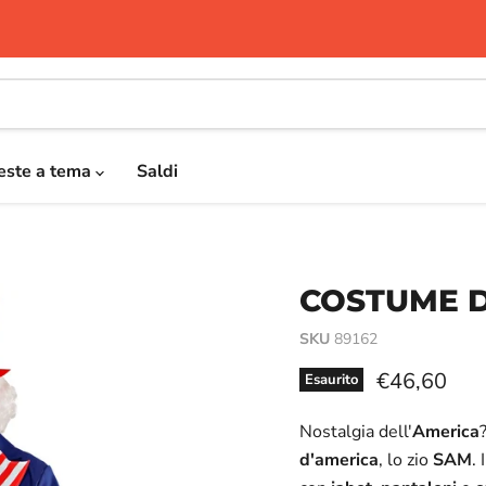
este a tema
Saldi
COSTUME D
SKU
89162
Prezzo attu
€46,60
Esaurito
Nostalgia dell'
America
d'america
, lo zio
SAM
.