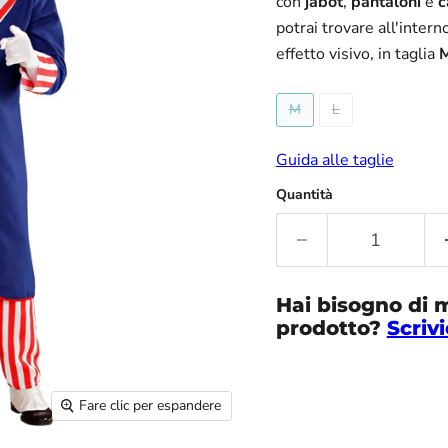
con
jabot
,
pantaloni
e
c
potrai trovare all'inter
effetto visivo, in taglia
M
L
Guida alle taglie
Quantità
Hai bisogno di 
prodotto?
Scrivi
Fare clic per espandere