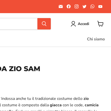
Email
Trovaci
Trovaci
Trovaci
Trovaci
Trov
Divertilandia.it
su
su
su
su
su
Facebook
Instagram
Twitter
WhatsA
You
Accedi
Visuali
il
carrello
Chi siamo
A ZIO SAM
ale
? Indossa anche tu il tradizionale costume dello
zio
 Il costume è composto dalla
giacca
con le code,
camicia