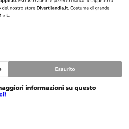
appello
. Escluso capelli e pizzetto bianco. Il cappello lo
no del nostro store
Divertilandia.it
. Costume di grande
M
e
L
.
Esaurito
maggiori informazioni su questo
ci!