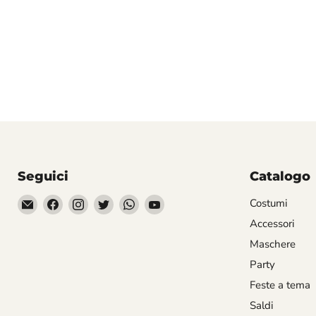
Seguici
Catalogo
Email
Trovaci
Trovaci
Trovaci
Trovaci
Trovaci
Costumi
Divertilandia.it
su
su
su
su
su
Accessori
Facebook
Instagram
Twitter
WhatsApp
YouTube
Maschere
Party
Feste a tema
Saldi