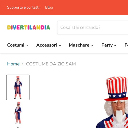
Supporto e contatti
Blog
Costumi
Accessori
Maschere
Party
F
Home
COSTUME DA ZIO SAM