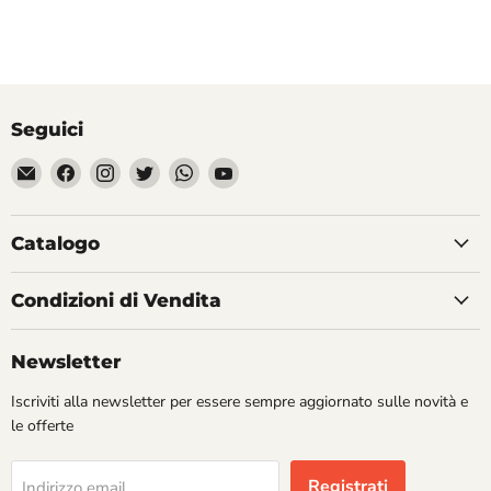
Seguici
Email
Trovaci
Trovaci
Trovaci
Trovaci
Trovaci
Divertilandia.it
su
su
su
su
su
Facebook
Instagram
Twitter
WhatsApp
YouTube
Catalogo
Condizioni di Vendita
Newsletter
Iscriviti alla newsletter per essere sempre aggiornato sulle novità e
le offerte
Registrati
Indirizzo email