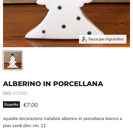
Tocca per ingrandire
ALBERINO IN PORCELLANA
SKU
H22591
Prezzo attuale
€7,00
Esaurito
squisita decorazione natalizia alberino in porcellana bianco a
pois verdi dim: cm. 11