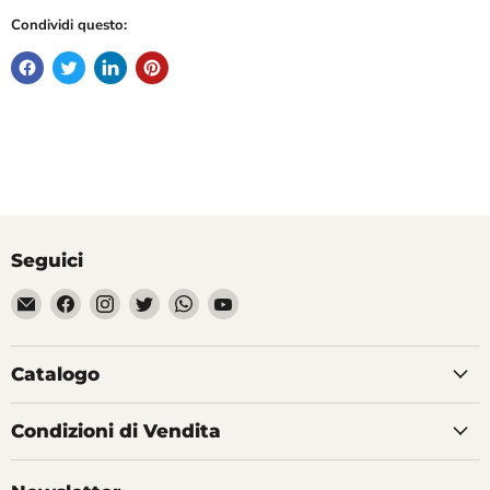
Condividi questo:
Seguici
Email
Trovaci
Trovaci
Trovaci
Trovaci
Trovaci
Divertilandia.it
su
su
su
su
su
Facebook
Instagram
Twitter
WhatsApp
YouTube
Catalogo
Condizioni di Vendita