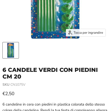
Tocca per ingrandire
6 CANDELE VERDI CON PIEDINI
CM 20
SKU
CN1075V
Prezzo attuale
€2,50
6 candeline in cera con piedini in plastica colorata dello stesso
colore della candelina. Rendi la tua festa di compleanno allegra