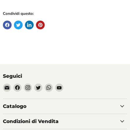
Condividi questo:
Seguici
Email
Trovaci
Trovaci
Trovaci
Trovaci
Trovaci
Divertilandia.it
su
su
su
su
su
Facebook
Instagram
Twitter
WhatsApp
YouTube
Catalogo
Condizioni di Vendita