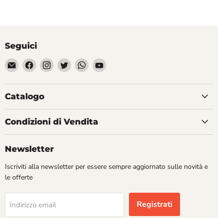
Seguici
Email
Trovaci
Trovaci
Trovaci
Trovaci
Trovaci
Divertilandia.it
su
su
su
su
su
Facebook
Instagram
Twitter
WhatsApp
YouTube
Catalogo
Condizioni di Vendita
Newsletter
Iscriviti alla newsletter per essere sempre aggiornato sulle novità e
le offerte
Registrati
Indirizzo email