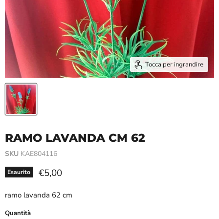
Tocca per ingrandire
RAMO LAVANDA CM 62
SKU
KAE804116
Prezzo attuale
€5,00
Esaurito
ramo lavanda 62 cm
Quantità