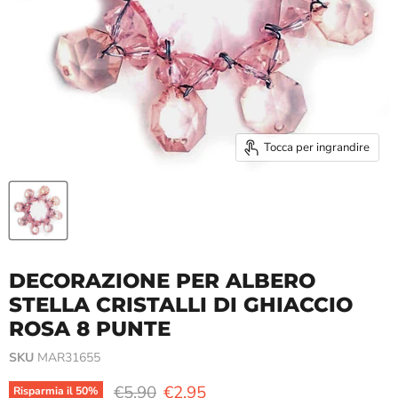
Tocca per ingrandire
DECORAZIONE PER ALBERO
STELLA CRISTALLI DI GHIACCIO
ROSA 8 PUNTE
SKU
MAR31655
Prezzo originale
Prezzo attuale
€5,90
€2,95
Risparmia il
50
%