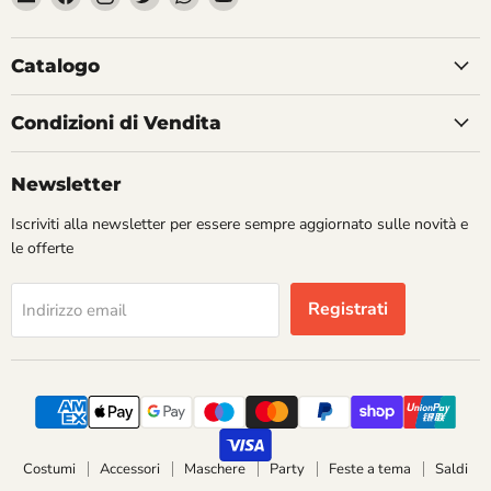
Divertilandia.it
su
su
su
su
su
Facebook
Instagram
Twitter
WhatsApp
YouTube
Catalogo
Condizioni di Vendita
Newsletter
Iscriviti alla newsletter per essere sempre aggiornato sulle novità e
le offerte
Registrati
Indirizzo email
Costumi
Accessori
Maschere
Party
Feste a tema
Saldi