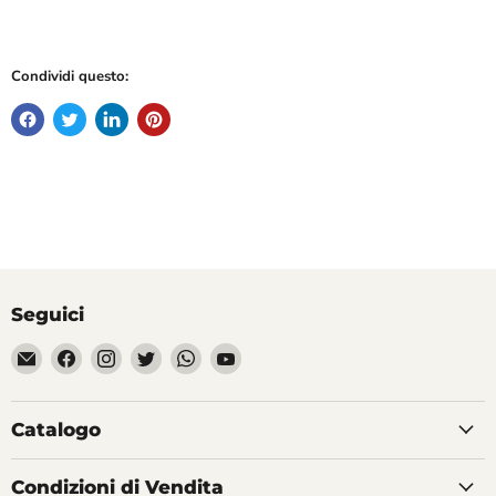
Condividi questo:
Seguici
Email
Trovaci
Trovaci
Trovaci
Trovaci
Trovaci
Divertilandia.it
su
su
su
su
su
Facebook
Instagram
Twitter
WhatsApp
YouTube
Catalogo
Condizioni di Vendita