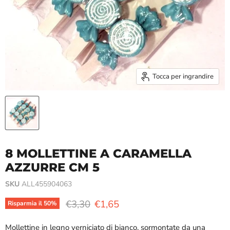
Tocca per ingrandire
8 MOLLETTINE A CARAMELLA
AZZURRE CM 5
SKU
ALL455904063
Prezzo originale
Prezzo attuale
€3,30
€1,65
Risparmia il
50
%
Mollettine in legno verniciato di bianco, sormontate da una