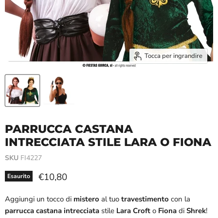
Tocca per ingrandire
PARRUCCA CASTANA
INTRECCIATA STILE LARA O FIONA
SKU
FI4227
Prezzo attuale
€10,80
Esaurito
Aggiungi un tocco di
mistero
al tuo
travestimento
con la
parrucca castana intrecciata
stile
Lara Croft
o
Fiona
di
Shrek
!