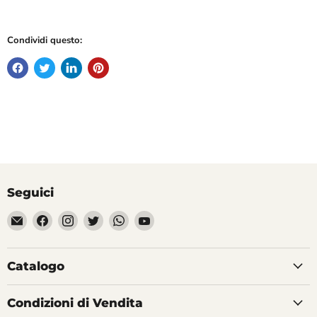
Condividi questo:
Seguici
Email
Trovaci
Trovaci
Trovaci
Trovaci
Trovaci
Divertilandia.it
su
su
su
su
su
Facebook
Instagram
Twitter
WhatsApp
YouTube
Catalogo
Condizioni di Vendita