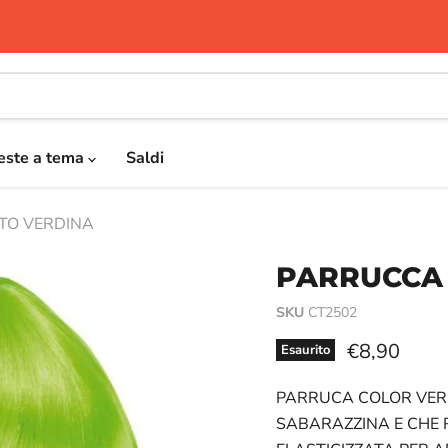
este a tema
Saldi
TO VERDINA
PARRUCCA
SKU
CT2502
Prezzo attu
€8,90
Esaurito
PARRUCA COLOR VER
SABARAZZINA E CHE R