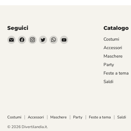
Seguici
Catalogo
Email
Trovaci
Trovaci
Trovaci
Trovaci
Trovaci
Costumi
Divertilandia.it
su
su
su
su
su
Accessori
Facebook
Instagram
Twitter
WhatsApp
YouTube
Maschere
Party
Feste a tema
Saldi
Costumi
Accessori
Maschere
Party
Feste a tema
Saldi
© 2026 Divertilandia.it.