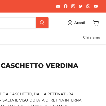
Email
Trovaci
Trovaci
Trovaci
Trovaci
Trov
Divertilandia.it
su
su
su
su
su
Facebook
Instagram
Twitter
WhatsA
You
Accedi
Visuali
il
carrello
Chi siamo
 CASCHETTO VERDINA
ale
DE A CASCHETTO, DALLA PETTINATURA
ISALTA IL VISO. DOTATA DI RETINA INTERNA