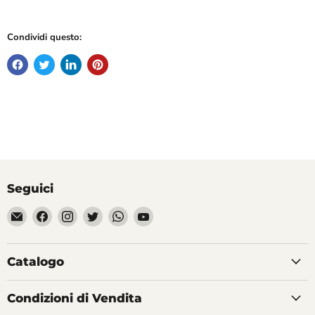
Condividi questo:
Seguici
Email
Trovaci
Trovaci
Trovaci
Trovaci
Trovaci
Divertilandia.it
su
su
su
su
su
Facebook
Instagram
Twitter
WhatsApp
YouTube
Catalogo
Condizioni di Vendita