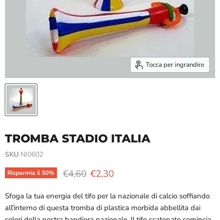
Tocca per ingrandire
TROMBA STADIO ITALIA
SKU
NI0602
Prezzo originale
Prezzo attuale
€4,60
€2,30
Risparmia il
50
%
Sfoga la tua energia del tifo per la nazionale di calcio soffiando
all'interno di questa tromba di plastica morbida abbellita dai
colori della nostra bandiera nazionale. Il tifo scatenato comincia