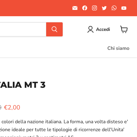
Email
Trovaci
Trovaci
Trovaci
Trovaci
Trov
Divertilandia.it
su
su
su
su
su
Facebook
Instagram
Twitter
WhatsA
You
Accedi
Visuali
il
carrello
Chi siamo
ALIA MT 3
o originale
Prezzo attuale
0
€2,00
colori della nazione italiana. La forma, una volta disteso e'
ione ideale per tutte le tipologie di ricorrenze dell'Unita'