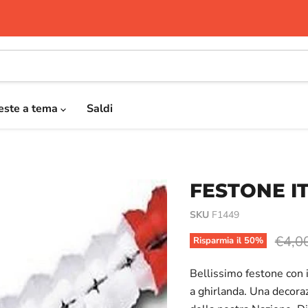
este a tema
Saldi
FESTONE IT
SKU
F1449
Prezz
€4,0
Risparmia il
50
%
Bellissimo festone con i 
a ghirlanda. Una decoraz