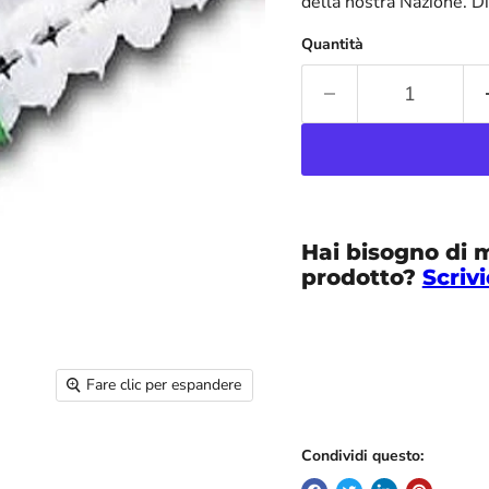
della nostra Nazione. D
Quantità
Hai bisogno di 
prodotto?
Scrivi
Fare clic per espandere
Condividi questo: