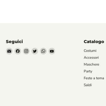
Seguici
Catalogo
Email
Trovaci
Trovaci
Trovaci
Trovaci
Trovaci
Costumi
Divertilandia.it
su
su
su
su
su
Accessori
Facebook
Instagram
Twitter
WhatsApp
YouTube
Maschere
Party
Feste a tema
Saldi