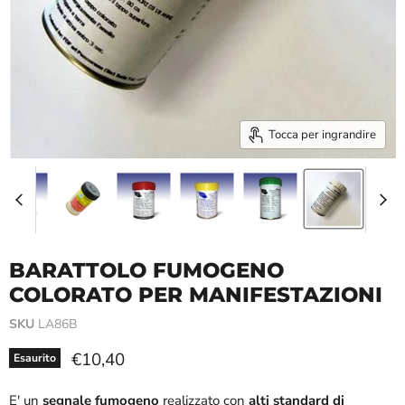
Tocca per ingrandire
BARATTOLO FUMOGENO
COLORATO PER MANIFESTAZIONI
SKU
LA86B
Prezzo attuale
€10,40
Esaurito
E' un
segnale fumogeno
realizzato con
alti standard di