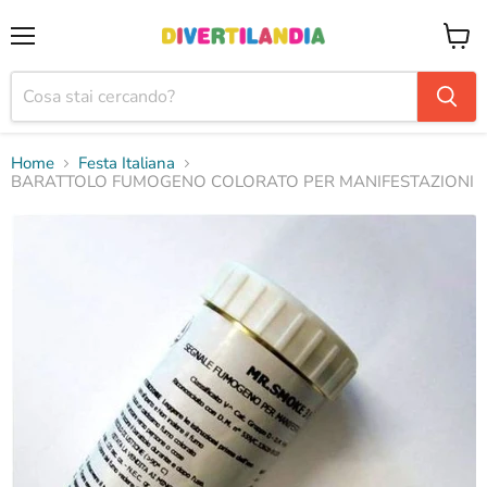
Menu
Visual
il
carrel
Home
Festa Italiana
BARATTOLO FUMOGENO COLORATO PER MANIFESTAZIONI