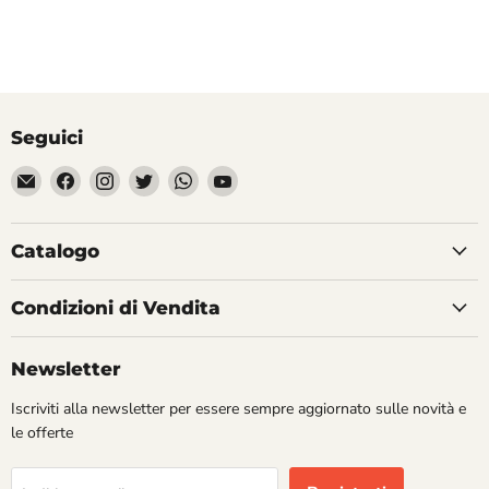
Seguici
Email
Trovaci
Trovaci
Trovaci
Trovaci
Trovaci
Divertilandia.it
su
su
su
su
su
Facebook
Instagram
Twitter
WhatsApp
YouTube
Catalogo
Condizioni di Vendita
Newsletter
Iscriviti alla newsletter per essere sempre aggiornato sulle novità e
le offerte