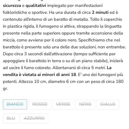
sicurezza
e
qualitativi
impiegato per manifestazioni
folkloristiche o sportive. Ha una durata di circa
2 minuti
ed è
contenuto all'interno di un baratto di metallo. Tolto il coperchio
in plastica rigida, il fumogeno si attiva, strappando la linguetta
presente nella parte superiore oppure tramite accensione della
miccia, come avviene per il colore nero. Specifichiamo che nel
barattolo è presente solo una delle due soluzioni, non entrambe.
Dopo circa 3 secondi dall'attivazione (tempo sufficiente per
appoggiare il barattolo in terra o su di un piano stabile), inizierà
ad uscire il fumo colorato. Allontanarsi di circa 5 metri.
La
vendita è vietata ai minori di anni 18
. E' uno dei fumogeni più
potenti. Altezza 10 cm, diametro 6 cm con un peso di circa 180
gr.
BIANCO
ROSSO
VERDE
NERO
GIALLO
BLU
AZZURRO