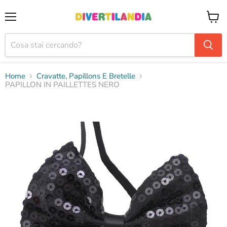
Menu
Visual
il
carrel
Home
Cravatte, Papillons E Bretelle
PAPILLON IN PAILLETTES NERO