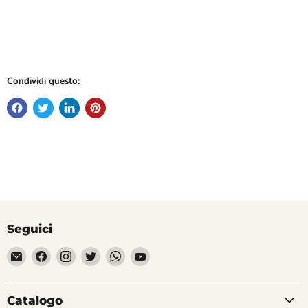
Condividi questo:
Seguici
Email
Trovaci
Trovaci
Trovaci
Trovaci
Trovaci
Divertilandia.it
su
su
su
su
su
Facebook
Instagram
Twitter
WhatsApp
YouTube
Catalogo