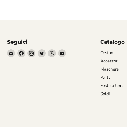
Seguici
Catalogo
Email
Trovaci
Trovaci
Trovaci
Trovaci
Trovaci
Costumi
Divertilandia.it
su
su
su
su
su
Accessori
Facebook
Instagram
Twitter
WhatsApp
YouTube
Maschere
Party
Feste a tema
Saldi