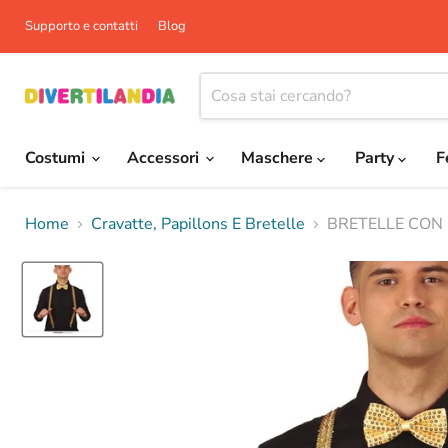
Supporto e contatti
Blog
Costumi
Accessori
Maschere
Party
F
Home
Cravatte, Papillons E Bretelle
BRETELLE CON 