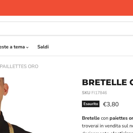
este a tema
Saldi
PAILLETTES ORO
BRETELLE 
SKU
FI17846
Prezzo attu
€3,80
Esaurito
Bretelle
con
paiettes
o
troverai in vendita sul n