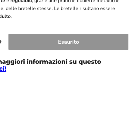
ate
e
regolabili
, grazie alle pratiche fibbiette metalliche
le, delle bretelle stesse. Le bretelle risultano essere
dulto
.
Esaurito
maggiori informazioni su questo
ci!