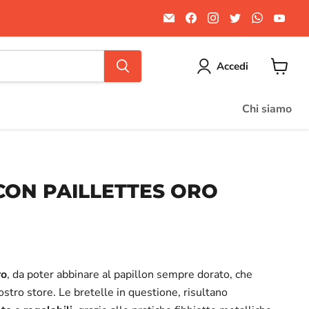
Email
Trovaci
Trovaci
Trovaci
Trovaci
Trov
Divertilandia.it
su
su
su
su
su
Facebook
Instagram
Twitter
WhatsA
You
Accedi
Visuali
il
carrello
Chi siamo
CON PAILLETTES ORO
ale
ro
, da poter abbinare al papillon sempre dorato, che
ostro store. Le bretelle in questione, risultano