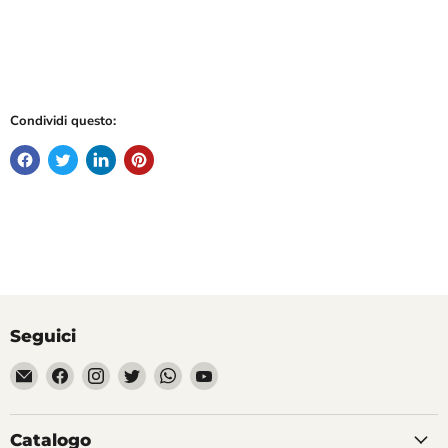
Condividi questo:
Seguici
Email
Trovaci
Trovaci
Trovaci
Trovaci
Trovaci
Divertilandia.it
su
su
su
su
su
Facebook
Instagram
Twitter
WhatsApp
YouTube
Catalogo