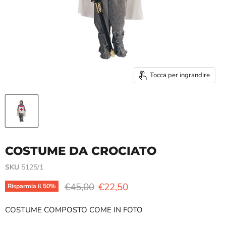
Tocca per ingrandire
COSTUME DA CROCIATO
SKU
5125/1
Prezzo originale
Prezzo attuale
€45,00
€22,50
Risparmia il
50
%
COSTUME COMPOSTO COME IN FOTO