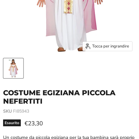
Tocca per ingrandire
COSTUME EGIZIANA PICCOLA
NEFERTITI
SKU
FI85943
Prezzo attuale
€23,30
Esaurito
Un costume da piccola egiziana per la tua bambina sarà proprio