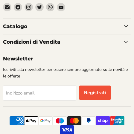
Email
Trovaci
Trovaci
Trovaci
Trovaci
Trovaci
Divertilandia.it
su
su
su
su
su
Facebook
Instagram
Twitter
WhatsApp
YouTube
Catalogo
Condizioni di Vendita
Newsletter
Iscriviti alla newsletter per essere sempre aggiornato sulle novità e
le offerte
Registrati
Indirizzo email