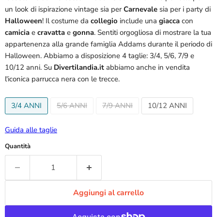
un look di ispirazione vintage sia per
Carnevale
sia per i party di
Halloween
! Il costume da
collegio
include una
giacca
con
camicia
e
cravatta
e
gonna
. Sentiti orgogliosa di mostrare la tua
appartenenza alla grande famiglia Addams durante il periodo di
Halloween. Abbiamo a disposizione 4 taglie: 3/4, 5/6, 7/9 e
10/12 anni. Su
Divertilandia.it
abbiamo anche in vendita
l'iconica parrucca nera con le trecce.
3/4 ANNI
5/6 ANNI
7/9 ANNI
10/12 ANNI
Guida alle taglie
Quantità
Aggiungi al carrello