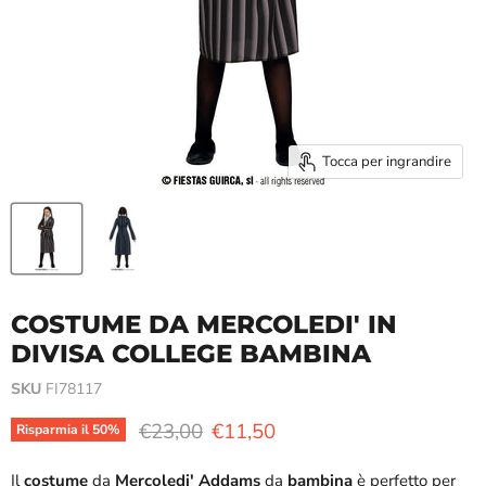
Tocca per ingrandire
COSTUME DA MERCOLEDI' IN
DIVISA COLLEGE BAMBINA
SKU
FI78117
Prezzo originale
Prezzo attuale
€23,00
€11,50
Risparmia il
50
%
Il
costume
da
Mercoledi'
Addams
da
bambina
è perfetto per