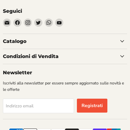
Seguici
Email
Trovaci
Trovaci
Trovaci
Trovaci
Trovaci
Divertilandia.it
su
su
su
su
su
Facebook
Instagram
Twitter
WhatsApp
YouTube
Catalogo
Condizioni di Vendita
Newsletter
Iscriviti alla newsletter per essere sempre aggiornato sulle novità e
le offerte
Registrati
Indirizzo email