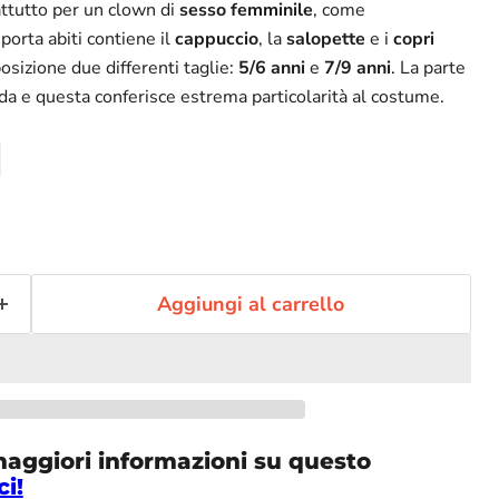
attutto per un clown di
sesso femminile
, come
porta abiti contiene il
cappuccio
, la
salopette
e i
copri
osizione due differenti taglie:
5/6 anni
e
7/9 anni
. La parte
da e questa conferisce estrema particolarità al costume.
Aggiungi al carrello
maggiori informazioni su questo
ci!