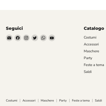
Seguici
Catalogo
Email
Trovaci
Trovaci
Trovaci
Trovaci
Trovaci
Costumi
Divertilandia.it
su
su
su
su
su
Accessori
Facebook
Instagram
Twitter
WhatsApp
YouTube
Maschere
Party
Feste a tema
Saldi
Costumi
Accessori
Maschere
Party
Feste a tema
Saldi