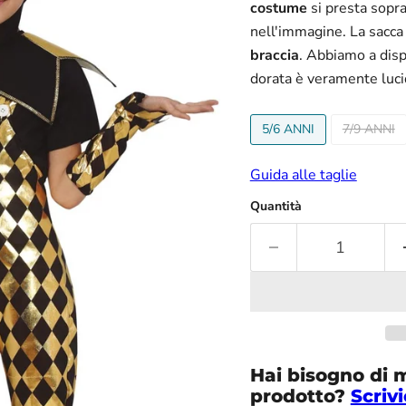
costume
si presta sopr
nell'immagine. La sacca 
braccia
. Abbiamo a disp
dorata è veramente luci
5/6 ANNI
7/9 ANNI
Guida alle taglie
Quantità
Hai bisogno di 
prodotto?
Scrivi