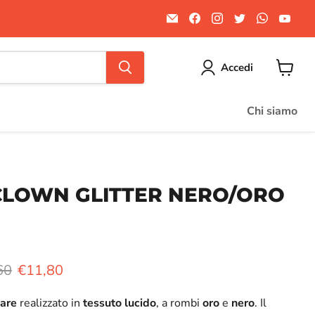
Email
Trovaci
Trovaci
Trovaci
Trovaci
Trov
Divertilandia.it
su
su
su
su
su
Facebook
Instagram
Twitter
WhatsA
You
Accedi
Visuali
il
carrello
Chi siamo
CLOWN GLITTER NERO/ORO
o originale
Prezzo attuale
60
€11,80
lare
realizzato in
tessuto lucido
, a rombi
oro
e
nero
. Il