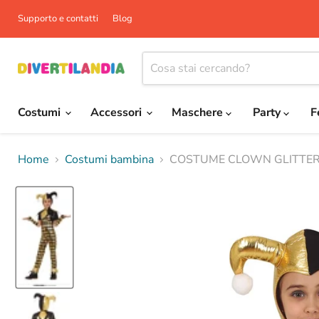
Supporto e contatti
Blog
Costumi
Accessori
Maschere
Party
F
Home
Costumi bambina
COSTUME CLOWN GLITTER