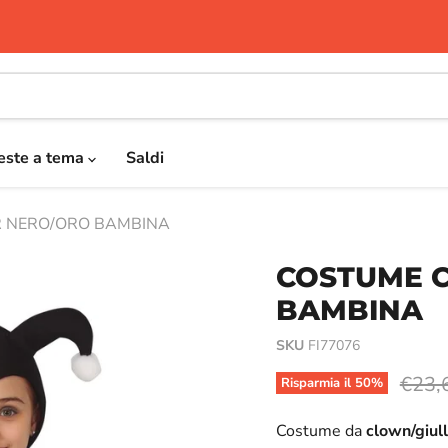
este a tema
Saldi
 NERO/ORO BAMBINA
COSTUME 
BAMBINA
SKU
FI77076
Prezz
€23,
Risparmia il
50
%
Costume da
clown/giul