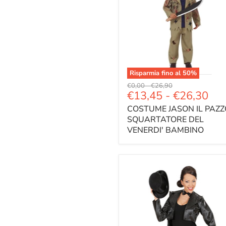
Risparmia fino al
50
%
Prezzo
Prezzo
€0,00
-
€26,90
€13,45
-
€26,30
originale
originale
COSTUME JASON IL PAZZ
SQUARTATORE DEL
VENERDI' BAMBINO