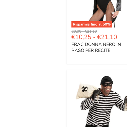
Risparmia fino al
50
%
Prezzo
Prezzo
€0,00
-
€21,10
€10,25
-
€21,10
originale
originale
FRAC DONNA NERO IN
RASO PER RECITE