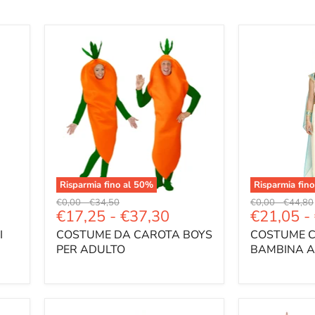
Risparmia fino al
50
%
Risparmia fino
Prezzo
Prezzo
Prezzo
Prezzo
€0,00
-
€34,50
€0,00
-
€44,80
€17,25
-
€37,30
€21,05
-
originale
originale
originale
original
I
COSTUME DA CAROTA BOYS
COSTUME 
PER ADULTO
BAMBINA A