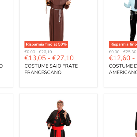
Risparmia fino al
50
%
Risparmia fino
Prezzo
Prezzo
Prezzo
Prezzo
€0,00
-
€26,10
€0,00
-
€25,30
€13,05
-
€27,10
€12,60
-
originale
originale
originale
original
O
COSTUME SAIO FRATE
COSTUME D
FRANCESCANO
AMERICANO