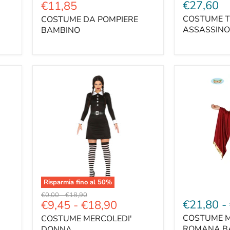
Prezzo
€27,60
€11,85
originale
attuale
COSTUME T
COSTUME DA POMPIERE
ASSASSINO
BAMBINO
Risparmia fino al
50
%
Prezzo
Prezzo
€0,00
-
€18,90
€21,80
-
€9,45
-
€18,90
originale
originale
COSTUME 
COSTUME MERCOLEDI'
ROMANA B
DONNA