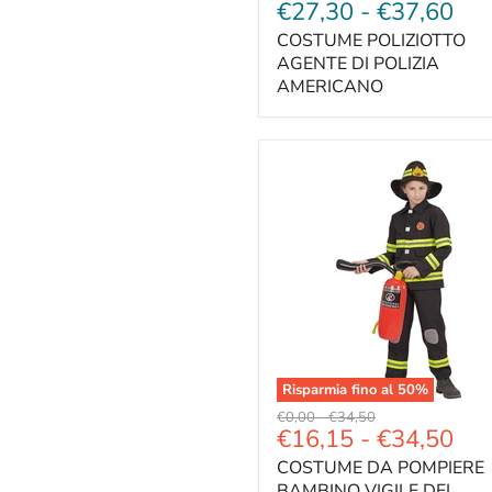
€27,30
-
€37,60
COSTUME POLIZIOTTO
AGENTE DI POLIZIA
AMERICANO
Risparmia fino al
50
%
Prezzo
Prezzo
€0,00
-
€34,50
€16,15
-
€34,50
originale
originale
COSTUME DA POMPIERE
BAMBINO VIGILE DEL