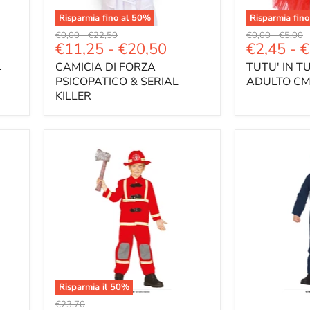
Risparmia fino al
50
%
Risparmia fino
Prezzo
Prezzo
Prezzo
Prezzo
€0,00
-
€22,50
€0,00
-
€5,00
€11,25
-
€20,50
€2,45
-
€
originale
originale
originale
original
L
CAMICIA DI FORZA
TUTU' IN T
PSICOPATICO & SERIAL
ADULTO CM
KILLER
Risparmia il
50
%
Prezzo
€23,70