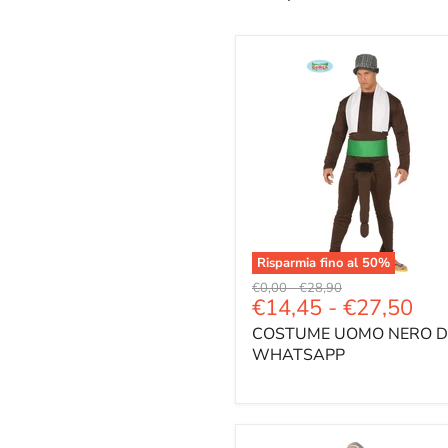
Risparmia fino al
50
%
Prezzo
Prezzo
€0,00
-
€28,90
€14,45
-
€27,50
originale
originale
COSTUME UOMO NERO D
WHATSAPP