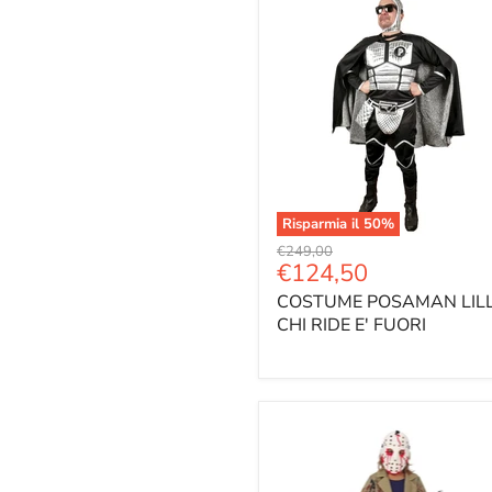
Risparmia il
50
%
Prezzo
€249,00
Prezzo
€124,50
originale
attuale
COSTUME POSAMAN LIL
CHI RIDE E' FUORI