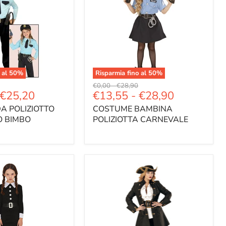
 al
50
%
Risparmia fino al
50
%
Prezzo
Prezzo
€0,00
-
€28,90
€25,20
€13,55
-
€28,90
e
originale
originale
A POLIZIOTTO
COSTUME BAMBINA
 BIMBO
POLIZIOTTA CARNEVALE