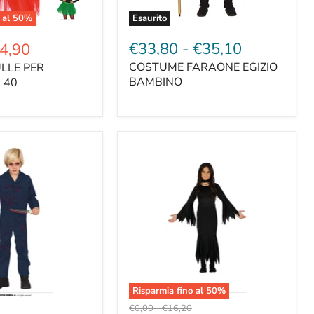
 al
50
%
Esaurito
€33,80
-
€35,10
4,90
e
COSTUME FARAONE EGIZIO
ULLE PER
BAMBINO
 40
Risparmia fino al
50
%
Prezzo
Prezzo
€0,00
-
€16,20