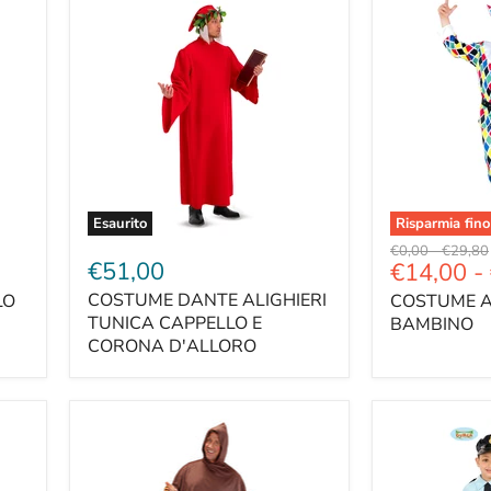
Esaurito
Risparmia fino
Prezzo
Prezzo
€0,00
-
€29,80
€51,00
€14,00
-
originale
original
COSTUME DANTE ALIGHIERI
LO
COSTUME 
TUNICA CAPPELLO E
BAMBINO
CORONA D'ALLORO