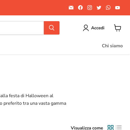
Email
Trovaci
Trovaci
Trovaci
Trovaci
Trov
Divertilandia.it
su
su
su
su
su
Facebook
Instagram
Twitter
WhatsA
You
Accedi
Visuali
il
carrello
Chi siamo
dalla festa di Halloween al
io preferito tra una vasta gamma
Visualizza come