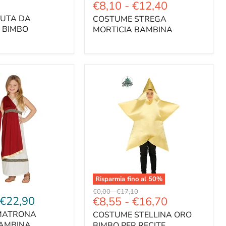
€8,10
-
€12,40
originale
originale
UTA DA
COSTUME STREGA
 BIMBO
MORTICIA BAMBINA
Risparmia fino al
50
%
Prezzo
Prezzo
€0,00
-
€17,10
€22,90
€8,55
-
€16,70
originale
originale
MATRONA
COSTUME STELLINA ORO
AMBINA
BIMBO PER RECITE