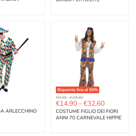
Risparmia fino al
50
%
Prezzo
Prezzo
€0,00
-
€29,80
€14,90
-
€32,60
originale
originale
A ARLECCHINO
COSTUME FIGLIO DEI FIORI
ANNI 70 CARNEVALE HIPPIE