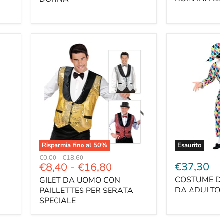
Risparmia fino al
50
%
Esaurito
Prezzo
Prezzo
€0,00
-
€18,60
€37,30
€8,40
-
€16,80
originale
originale
COSTUME D
GILET DA UOMO CON
DA ADULTO
PAILLETTES PER SERATA
SPECIALE