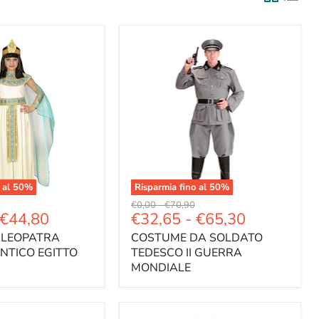
 al
50
%
Risparmia fino al
50
%
Prezzo
Prezzo
€0,00
-
€70,90
€44,80
€32,65
-
€65,30
e
originale
originale
CLEOPATRA
COSTUME DA SOLDATO
NTICO EGITTO
TEDESCO II GUERRA
MONDIALE