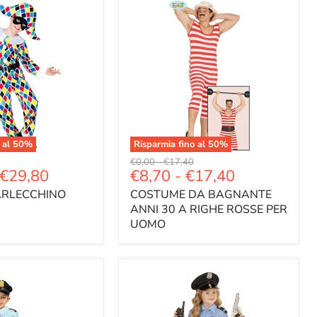
 al
50
%
Risparmia fino al
50
%
Prezzo
Prezzo
€0,00
-
€17,40
€29,80
€8,70
-
€17,40
e
originale
originale
ARLECCHINO
COSTUME DA BAGNANTE
ANNI 30 A RIGHE ROSSE PER
UOMO