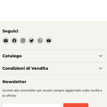
Seguici
Email
Trovaci
Trovaci
Trovaci
Trovaci
Trovaci
Divertilandia.it
su
su
su
su
su
Facebook
Instagram
Twitter
WhatsApp
YouTube
Catalogo
Condizioni di Vendita
Newsletter
Iscriviti alla newsletter per essere sempre aggiornato sulle novità e
le offerte